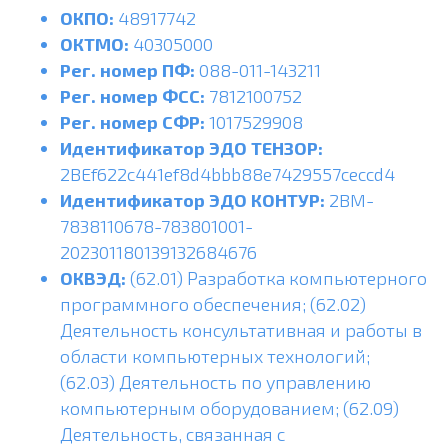
ОКПО:
48917742
ОКТМО:
40305000
Рег. номер ПФ:
088-011-143211
Рег. номер ФСС:
7812100752
Рег. номер СФР:
1017529908
Идентификатор ЭДО
ТЕНЗОР:
2BEf622c441ef8d4bbb88e7429557ceccd4
Идентификатор ЭДО КОНТУР:
2BM-
7838110678-783801001-
202301180139132684676
ОКВЭД:
(62.01) Разработка компьютерного
программного обеспечения; (62.02)
Деятельность консультативная и работы в
области компьютерных технологий;
(62.03) Деятельность по управлению
компьютерным оборудованием; (62.09)
Деятельность, связанная с