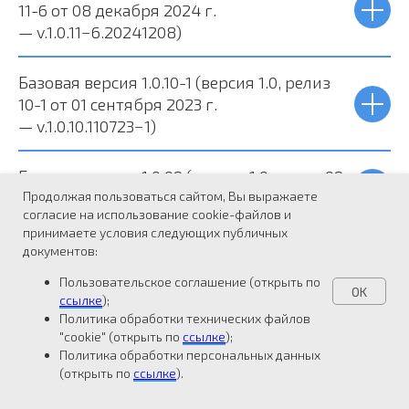
11-6 от 08 декабря 2024 г.
— v.1.0.11−6.20241208)
Базовая версия 1.0.10-1 (версия 1.0, релиз
10-1 от 01 сентября 2023 г.
— v.1.0.10.110723−1)
Базовая версия 1.0.09 (версия 1.0, релиз 09
Продолжая пользоваться сайтом, Вы выражаете
от 21 февраля 2023 г. — v.1.0.09.210223)
согласие на использование cookie-файлов и
принимаете условия следующих публичных
Базовая версия 1.0.08−4 (версия 1.0, релиз
документов:
08−4 от 03 ноября 2022 г.
Пользовательское соглашение (открыть по
— v.1.0.08.031122)
OK
ссылке
);
Политика обработки технических файлов
"cookie" (открыть по
ссылке
);
Базовая версия 1.0.08−3 (версия 1.0, релиз
Политика обработки персональных данных
08−3 от 02 августа 2022 г.
(открыть по
ссылке
).
— v.1.0.08.020822)