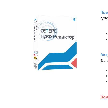
Про
док
Акт
Дат
Под