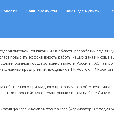
Новости
Наши продукты
Как и где купить?
Т
годаря высокой компетенции в области разработки под Лину
огает повысить эффективность работы наших заказчиков. Н
рудники органов государственной власти России, ПАО Газпро
мышленных предприятий, входящих в ГК Ростех, ГК Росатом,
м собственного прикладного программного обеспечения дл
ователей российских операционных систем на базе Линукс:
жатия файлов и комплектов файлов («архиватор») с поддер