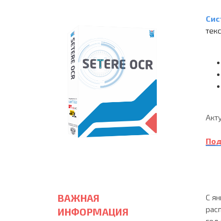
Сис
тек
Акту
Под
ВАЖНАЯ
С я
рас
ИНФОРМАЦИЯ
год