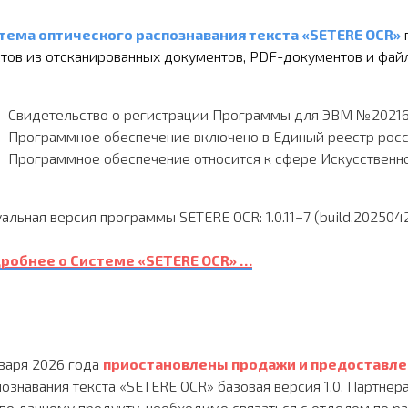
тема оптического распознавания текста «SETERE OCR»
стов из отсканированных документов, PDF-документов и фа
Свидетельство о регистрации Программы для ЭВМ №2021614
Программное обеспечение
включено в Единый реестр росс
Программное обеспечение относится к сфере Искусственно
альная версия программы SETERE OCR: 1.0.11−7 (build.202504
робнее о Системе «SETERE OCR» …
нваря 2026 года
приостановлены продажи и предоставле
познавания текста «SETERE OCR» базовая версия 1.0. Партне
 по данному продукту, необходимо связаться с отделом по ра