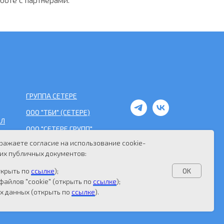
ГРУППА СЕТЕРЕ
ООО "ТБИ" (СЕТЕРЕ)
АЛ
ООО "СЕТЕРЕ ГРУПП"
ражаете согласие на использование cookie-
ООО "СЕТЕРЕ СОФТ"
их публичных документов:
ткрыть по
ссылке
);
OK
файлов "cookie" (открыть по
ссылке
);
х данных (открыть по
ссылке
).