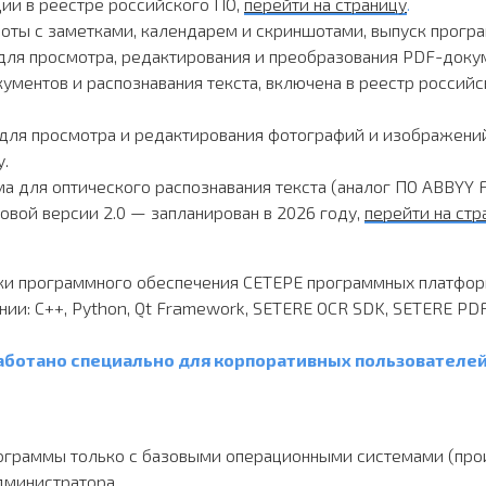
ции в реестре российского ПО,
перейти на страницу
.
оты с заметками, календарем и скриншотами, выпуск програ
ля просмотра, редактирования и преобразования PDF-докум
ментов и распознавания текста, включена в реестр российск
ля просмотра и редактирования фотографий и изображений 
.
 для оптического распознавания текста (аналог ПО ABBYY F
к новой версии 2.0 — запланирован в 2026 году,
перейти на стр
и программного обеспечения СЕТЕРЕ программных платформ
и: С++, Python, Qt Framework, SETERE OCR SDK, SETERE PDF
ботано специально для корпоративных пользователей
ограммы только с базовыми операционными системами (произ
дминистратора.