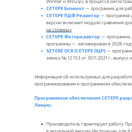
WinRar и WinZip), в процессе регистра
СЕТЕРЕ Блокнот
— программа для раб
СЕТЕРЕ ПДФ Редактор
— программа д
версии включает модули сравнения доку
на страницу
.
СЕТЕРЕ Фоторедактор
— программа д
программы — запланирован в 2026 году
SETERE OCR (СЕТЕРЕ ОЦР)
— программа
запись № 12 153 от 30.11.2021 г., выпус
Информация об используемых для разработк
программирования и программном обеспечени
Программное обеспечение СЕТЕРЕ разра
Линукс.
Производитель гарантирует работу Пр
в актуальной версии Инструкции для А