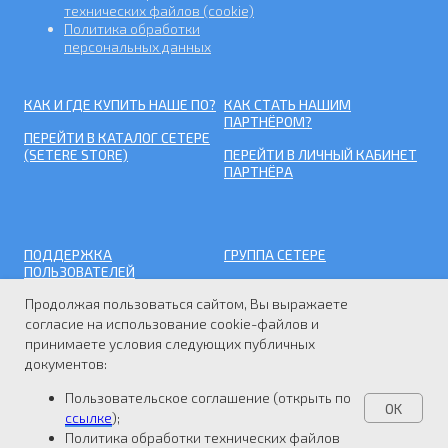
технических файлов (cookie)
Политика обработки
персональных данных
КАК И ГДЕ КУПИТЬ НАШЕ ПО?
КАК СТАТЬ НАШИМ
ПАРТНЁРОМ?
ПЕРЕЙТИ В КАТАЛОГ СЕТЕРЕ
(SETERE STORE)
ПЕРЕЙТИ В ЛИЧНЫЙ КАБИНЕТ
ПАРТНЁРА
ПОДДЕРЖКА
ГРУППА СЕТЕРЕ
ПОЛЬЗОВАТЕЛЕЙ
ООО "ТБИ" (СЕТЕРЕ)
Продолжая пользоваться сайтом, Вы выражаете
ПЕРЕЙТИ НА ПОРТАЛ
ООО "СЕТЕРЕ ГРУПП"
ТЕХ.ПОДДЕРЖКИ
согласие на использование cookie-файлов и
принимаете условия следующих публичных
ООО "СЕТЕРЕ СОФТ"
документов:
Пользовательское соглашение (открыть по
OK
ссылке
);
Политика обработки технических файлов